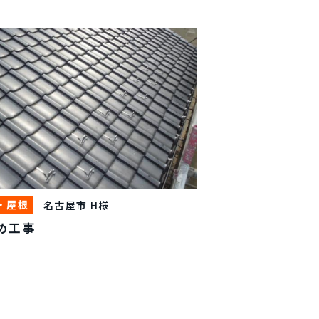
・屋根
名古屋市 H様
め工事