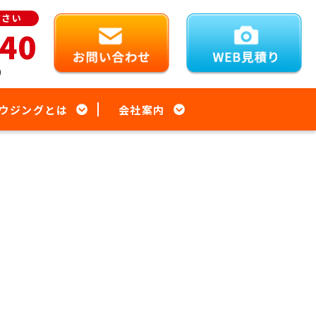
ださい
940
）
ウジングとは
会社案内