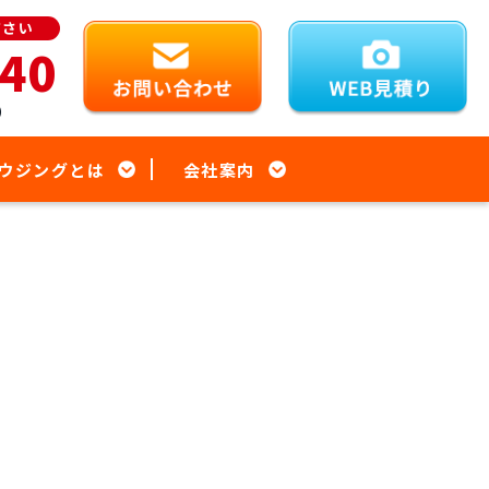
ださい
940
）
ウジングとは
会社案内