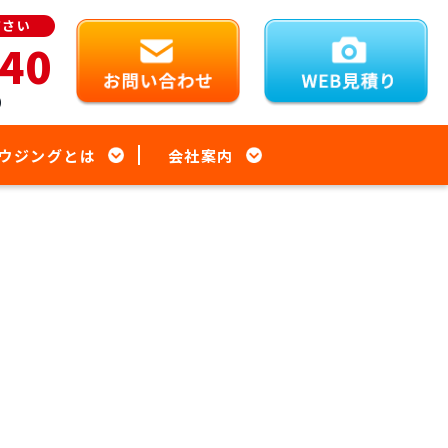
ださい
940
）
ウジングとは
会社案内